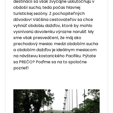
destinácií sa však zvyčajne uskutočňujú v
období sucha, teda počas hlavnej
turistickej sezóny. Z pochopiteľných
dôvodov! Väčšina cestovateľov sa chce
vyhnúť obdobiu dažďov, ktoré by mohlo
vysnívanú dovolenku výrazne narušiť. My
sme však presvedčení, že máj ako
prechodový mesiac medzi obdobím sucha
a obdobím dažďov je ideálnym mesiacom
na návštevu kostarického Pacifiku. Pýtate
sa PREČO? Poďme sa na to spoločne
pozrieť!