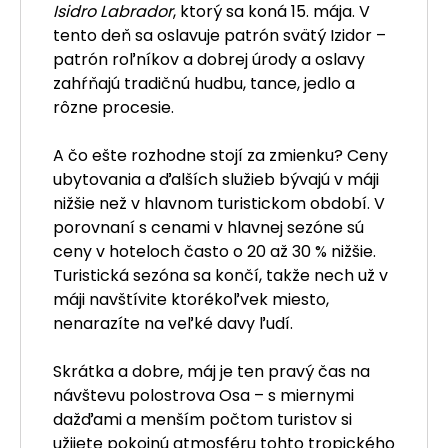
Isidro Labrador
, ktorý sa koná 15. mája. V
tento deň sa oslavuje patrón svätý Izidor –
patrón roľníkov a dobrej úrody a oslavy
zahŕňajú tradičnú hudbu, tance, jedlo a
rôzne procesie.
A čo ešte rozhodne stojí za zmienku? Ceny
ubytovania a ďalších služieb bývajú v máji
nižšie než v hlavnom turistickom období. V
porovnaní s cenami v hlavnej sezóne sú
ceny v hoteloch často o 20 až 30 % nižšie.
Turistická sezóna sa končí, takže nech už v
máji navštívite ktorékoľvek miesto,
nenarazíte na veľké davy ľudí.
Skrátka a dobre, máj je ten pravý čas na
návštevu polostrova Osa – s miernymi
dažďami a menším počtom turistov si
užijete pokojnú atmosféru tohto tropického