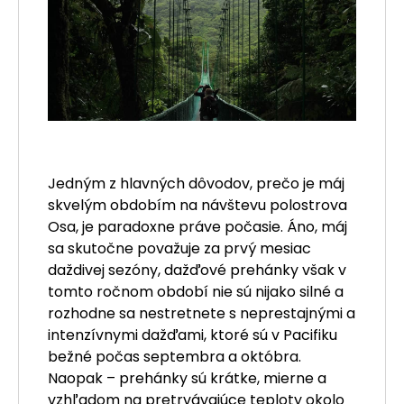
Jedným z hlavných dôvodov, prečo je máj
skvelým obdobím na návštevu polostrova
Osa, je paradoxne práve počasie. Áno, máj
sa skutočne považuje za prvý mesiac
daždivej sezóny, dažďové prehánky však v
tomto ročnom období nie sú nijako silné a
rozhodne sa nestretnete s neprestajnými a
intenzívnymi dažďami, ktoré sú v Pacifiku
bežné počas septembra a októbra.
Naopak – prehánky sú krátke, mierne a
vzhľadom na pretrvávajúce teploty okolo