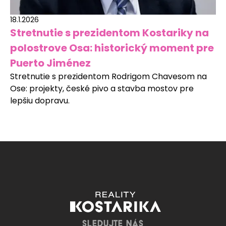
18.1.2026
Stretnutie s prezidentom Kostariky na
polostrove Osa: historický moment pre
Puerto Jiménez
Stretnutie s prezidentom Rodrigom Chavesom na
Ose: projekty, české pivo a stavba mostov pre
lepšiu dopravu.
SLEDUJTE NÁS