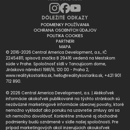
Dôležité odkazy
PODMIENKY POUŽÍVANIA
OCHRANA OSOBNÝCH ÚDAJOV
POLITIKA COOKIES
PARTNERI
MAPA
© 2016-2026
Central America Development, a.s., IČ
22454811, spisová značka B 29416 vedená na Mestskom
súde v Prahe. Spoločnosť sídli v Tancujúcom dome,
Jiráskovo náměstí 1981/6, 120 00 - Praha 2
,
www.realitykostarika.sk
,
hello@realitykostarika.sk
,
+421 901
712 890
.
© 2026 Central America Development, a.s. | Akékoľvek
informácie akokoľvek publikované na týchto stránkach sú
nezáväzné marketingové informácie obecnej povahy, ktoré
nemožno vykladať ako ponuku na uzavretie zmluvy ani sa
ich nemožno dovolávať. Konkrétne zmluvné aj obchodné
podmienky budú oznámené v sídle našej spoločnosti. Pre
prípad marketingových akcií inzerujúcich akoukoľvek