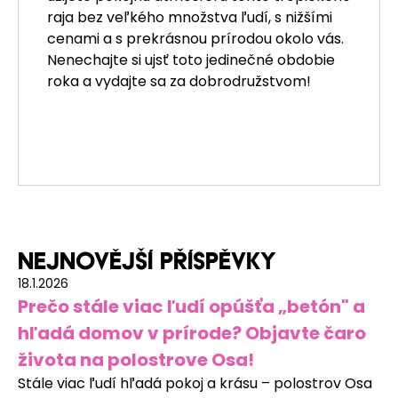
raja bez veľkého množstva ľudí, s nižšími
cenami a s prekrásnou prírodou okolo vás.
Nenechajte si ujsť toto jedinečné obdobie
roka a vydajte sa za dobrodružstvom!
Nejnovější příspěvky
18.1.2026
Prečo stále viac ľudí opúšťa „betón" a
hľadá domov v prírode? Objavte čaro
života na polostrove Osa!
Stále viac ľudí hľadá pokoj a krásu – polostrov Osa