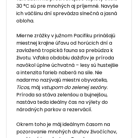
30 °C sú pre mnohých aj príjemné. Navyše
ich väčšinu dní sprevádza slnečná a jasná
obloha.
Mierne zrážky v južnom Pacifiku prinášajú
miestnej krajine úľavu od horúcich dní a
zavlažená tropická fauna sa prebúdza k
životu. Vďaka obdobiu dažďov je príroda
navôkol úplne úchvatná – lesy sú hustejšie
a intenzita farieb naberá na sile. Nie
nadarmo nazývajú miestni obyvatelia,
Ticos
, máj
vstupom do zelenej sezóny.
Príroda sa stáva zelenšou a bujnejšou,
nastáva teda ideálny čas na výlety do
národných parkov a rezervácií.
Okrem toho je máj ideálnym časom na
pozorovanie mnohých druhov živočíchov,