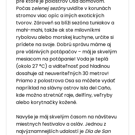
pre ktoré je polostrov Osa domovom.
Počas z
elenej sezóny
uvidíte v korunách
stromov viac opíc a iných exotických
tvorov. Zároveň sa blíži sezóna tuniakov a
mahi-mahi, takže ak ste milovníkmi
rybolovu alebo morskej kuchyne, určite si
prídete na svoje. Dobrú správu máme aj
pre vášnivých potápačov – máj je skvelým
mesiacom na potápanie! Voda je teplá
(okolo 27 °C) a viditeľnosť pod hladinou
dosahuje až neuveriteľných 30 metrov!
Priamo z polostrova Osa sa môžete vydať
napríklad na slávny ostrov Isla del Caño,
kde možno stretnúť raje, delfíny, veľryby
alebo korytnačky kožené.
Navyše je máj skvelým časom na návštevu
miestnych festivalov a osláv. Jednou z
najvýznamnejších udalostí je
Día de San