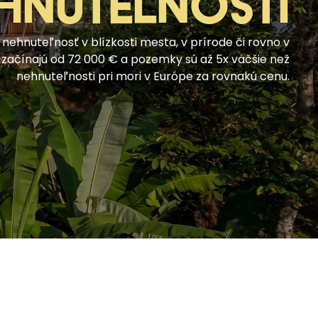
HNUTEĽNOSTÍ
 nehnuteľnosť v blízkosti mesta, v prírode či rovno v
ly začínajú od 72 000 € a pozemky sú až 5x väčšie než
nehnuteľnosti pri mori v Európe za rovnakú cenu.