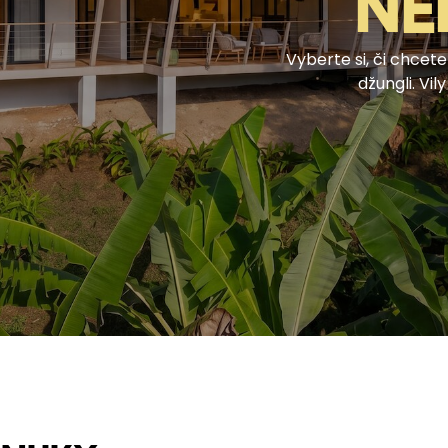
NE
Vyberte si, či chcete
džungli. Vi