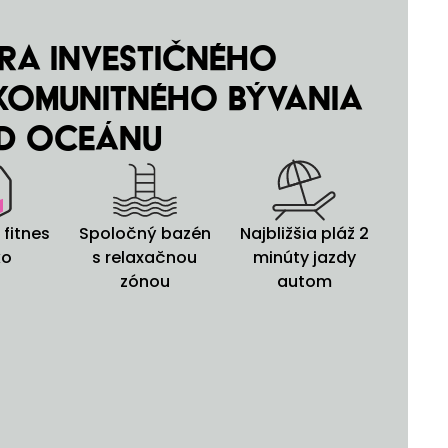
ra investičného
 komunitného bývania
d oceánu
 fitnes
Spoločný bazén
Najbližšia pláž 2
ko
s relaxačnou
minúty jazdy
zónou
autom