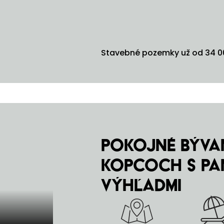
Stavebné pozemky už od 34 00
Pokojné bývan
kopcoch s pa
výhľadmi