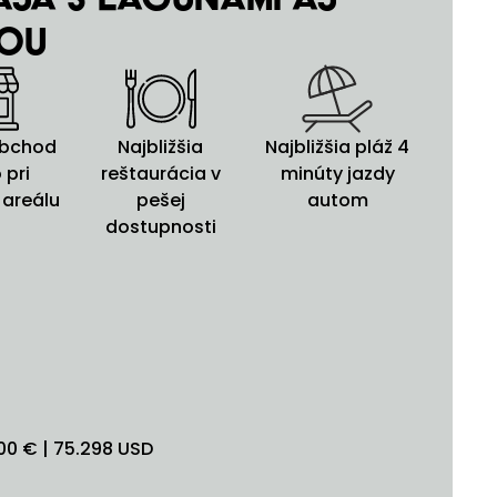
kou
obchod
Najbližšia
Najbližšia pláž 4
 pri
reštaurácia v
minúty jazdy
 areálu
pešej
autom
dostupnosti
0 € | 75.298 USD