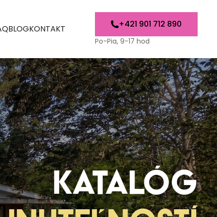
+421 901 712 890
AQ
BLOG
KONTAKT
Po-Pia, 9-17 hod
KATALÓG