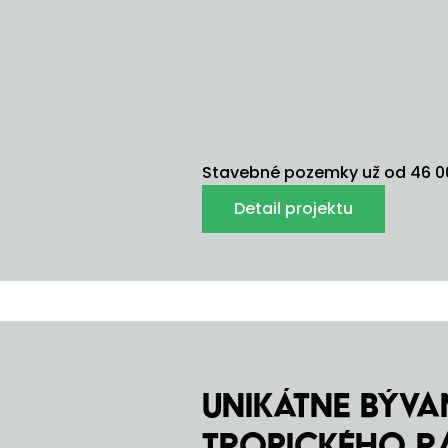
Stavebné pozemky už od 46 00
Detail projektu
Unikátne bývan
tropického r