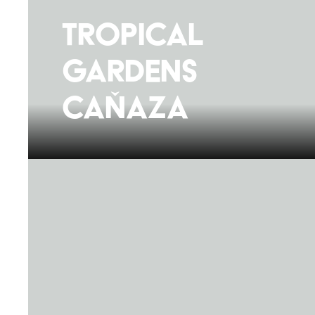
Tropical
Gardens
Caňaza