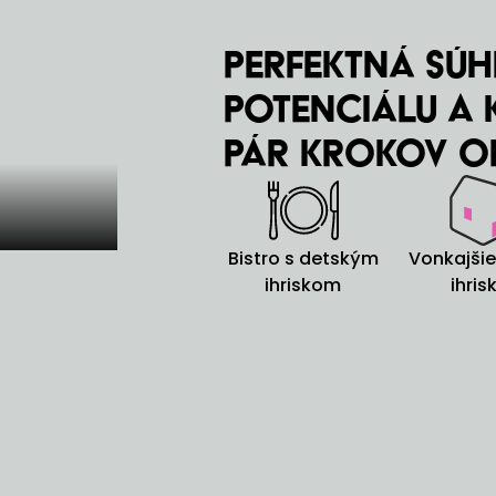
Perfektná súh
potenciálu a
pár krokov o
Bistro s detským
Vonkajšie
ihriskom
ihris