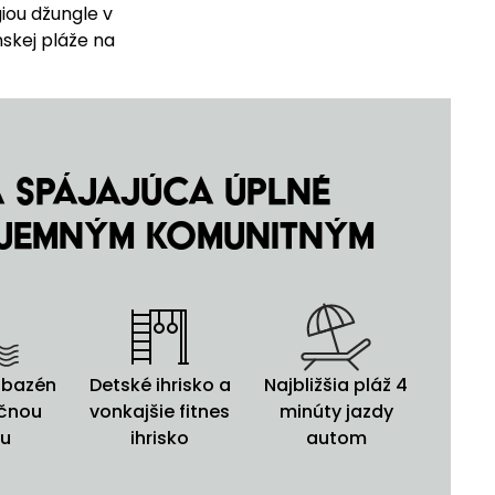
iou džungle v
skej pláže na
 spájajúca úplné
íjemným komunitným
 bazén
Detské ihrisko a
Najbližšia pláž 4
ačnou
vonkajšie fitnes
minúty jazdy
ou
ihrisko
autom