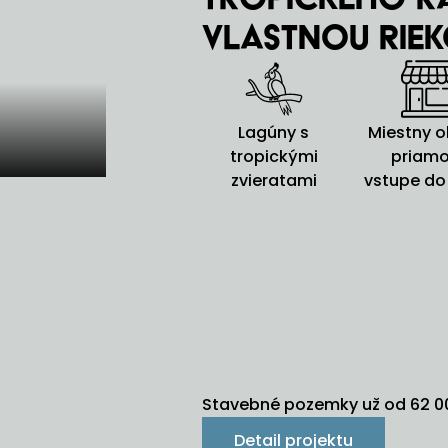
vlastnou rie
Lagúny s
Miestny 
tropickými
priamo
zvieratami
vstupe do
Stavebné pozemky už od 62 00
Detail projektu