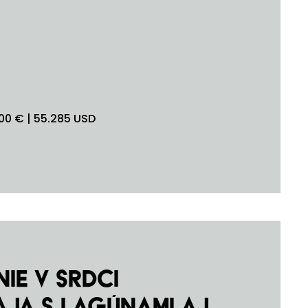
0 € | 55.285 USD
ie v srdci
aja s lagúnami aj