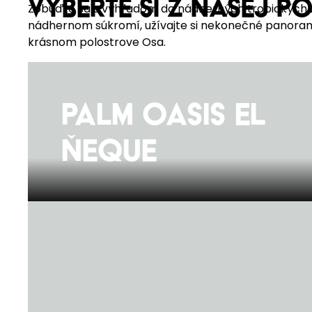
VYBERTE SI z našej p
Zobúďte sa s výhľadom do nádherných tropických z
nádhernom súkromí, užívajte si nekonečné panorama
krásnom polostrove Osa.
Palm Oasis el
Ňeque