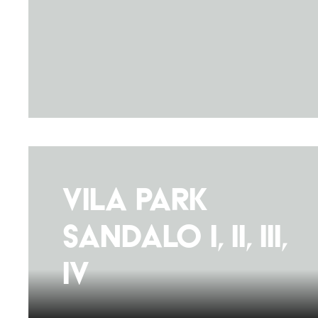
Vila Park
Sandalo I, II, III,
IV