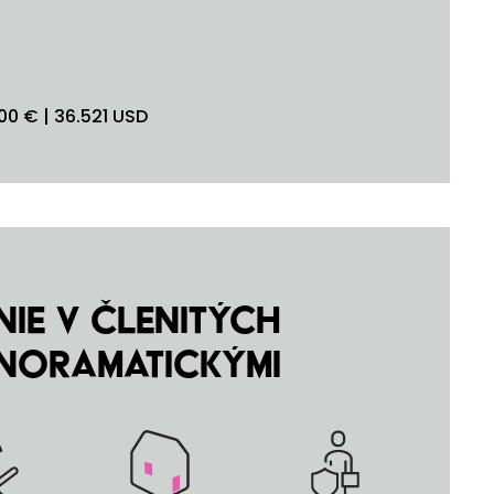
0 € | 36.521 USD
ie v členitých
noramatickými