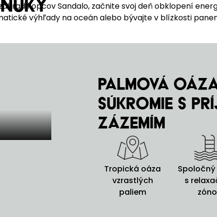
onuky
áhrad kopcov Sandalo, začnite svoj deň obklopení energ
tické výhľady na oceán alebo bývajte v blízkosti panen
Palmová oáza
súkromie s pr
zázemím
Tropická oáza
Spoločný
vzrastlých
s relax
paliem
zón