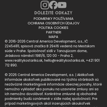
Dôležité odkazy
PODMIENKY POUŽÍVANIA
OCHRANA OSOBNÝCH ÚDAJOV
POLITIKA COOKIES
PARTNERI
MAPA
© 2016-2026
Central America Development, a.s., IČ
22454811, spisová značka B 29416 vedená na Mestskom
súde v Prahe. Spoločnosť sídli v Tancujúcom dome,
Jiráskovo náměstí 1981/6, 120 00 - Praha 2
,
www.realitykostarika.sk
,
hello@realitykostarika.sk
,
+421 901
712 890
.
© 2026 Central America Development, a.s. | Akékoľvek
informácie akokoľvek publikované na týchto stránkach sú
nezáväzné marketingové informácie obecnej povahy, ktoré
nemožno vykladať ako ponuku na uzavretie zmluvy ani sa
ich nemožno dovolávať. Konkrétne zmluvné aj obchodné
podmienky budú oznámené v sídle našej spoločnosti. Pre
prípad marketingových akcií inzerujúcich akoukoľvek