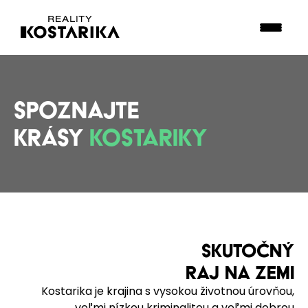
SPOZNAJTE
KRÁSY
KOSTARIKY
SKUTOČNÝ
RAJ NA ZEMI
Kostarika je krajina s vysokou životnou úrovňou,
veľmi nízkou kriminalitou a veľmi dobrou