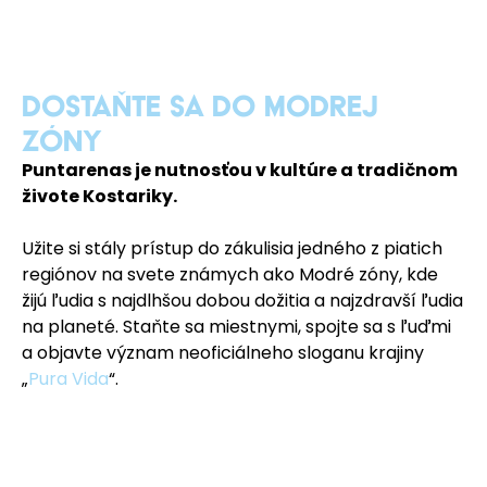
DOSTAňTE SA DO MODREJ
ZÓNY
Puntarenas je nutnosťou v kultúre a tradičnom
živote Kostariky.
Užite si stály prístup do zákulisia jedného z piatich
regiónov na svete známych ako Modré zóny, kde
žijú ľudia s najdlhšou dobou dožitia a najzdravší ľudia
na planeté. Staňte sa miestnymi, spojte sa s ľuďmi
a objavte význam neoficiálneho sloganu krajiny
„
Pura Vida
“.