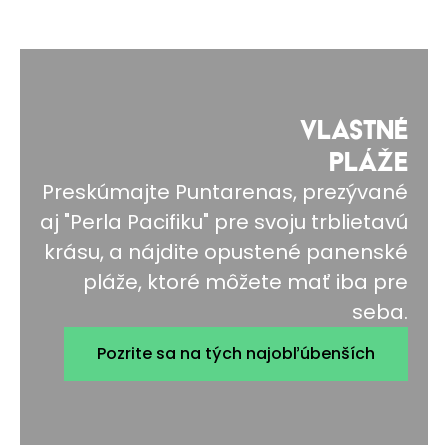
VLASTNÉ
PLÁŽE
Preskúmajte Puntarenas, prezývané
aj "Perla Pacifiku" pre svoju trblietavú
krásu, a nájdite opustené panenské
pláže, ktoré môžete mať iba pre
seba.
Pozrite sa na tých najobľúbenších