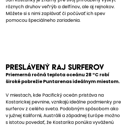
rôznych druhov veľrýb a delfínov, ale aj rejnokov.
Môžete si s nimi zaplávať či počúvať ich spev
pomocou špeciálneho zariadenia.
PRESLÁVENÝ RAJ SURFEROV
Priemerná ročná teplota oceánu 28 °C robí
široké pobrežie Puntarenas ideálnym miestom.
V miestach, kde Pacifický oceán pristáva na
Kostarickej pevnine, vznikajú ideálne podmienky pre
surferov z celého sveta. Podobným spôsobom ako
v južnej Kalifornii, Austrálii a západnej Európe možno
s istotou povedať, že Kostarika ponúka vyváženú