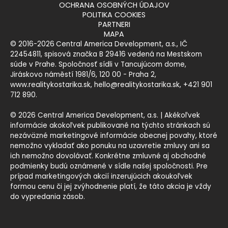
OCHRANA OSOBNÝCH ÚDAJOV
POLITIKA COOKIES
PARTNERI
MAPA
© 2016-2026
Central America Development, a.s., IČ
22454811, spisová značka B 29416 vedená na Mestskom
súde v Prahe. Spoločnosť sídli v Tancujúcom dome,
Jiráskovo náměstí 1981/6, 120 00 - Praha 2
,
www.realitykostarika.sk
,
hello@realitykostarika.sk
,
+421 901
712 890
.
© 2026 Central America Development, a.s. | Akékoľvek
informácie akokoľvek publikované na týchto stránkach sú
nezáväzné marketingové informácie obecnej povahy, ktoré
nemožno vykladať ako ponuku na uzavretie zmluvy ani sa
ich nemožno dovolávať. Konkrétne zmluvné aj obchodné
podmienky budú oznámené v sídle našej spoločnosti. Pre
prípad marketingových akcií inzerujúcich akoukoľvek
formou cenu či jej zvýhodnenie platí, že táto akcia je vždy
do vypredania zásob.