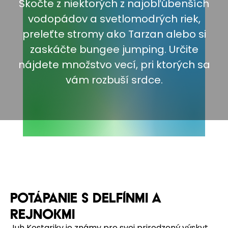
Skočte z niektorých z najobľúbenších
vodopádov a svetlomodrých riek,
preleťte stromy ako Tarzan alebo si
zaskáčte bungee jumping. Určite
nájdete množstvo vecí, pri ktorých sa
vám rozbuší srdce.
POTÁPANIE S DELFÍNMI A
REJNOKMI
Juh Kostariky je známy pre svoj prirodzený výskyt