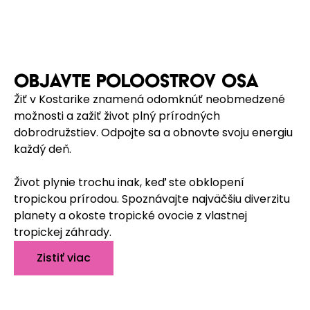
OBJAVTE POLOOSTROV OSA
Žiť v Kostarike znamená odomknúť neobmedzené
možnosti a zažiť život plný prírodných
dobrodružstiev. Odpojte sa a obnovte svoju energiu
každý deň.
Život plynie trochu inak, keď ste obklopení
tropickou prírodou. Spoznávajte najväčšiu diverzitu
planety a okoste tropické ovocie z vlastnej
tropickej záhrady.
Zistiť viac